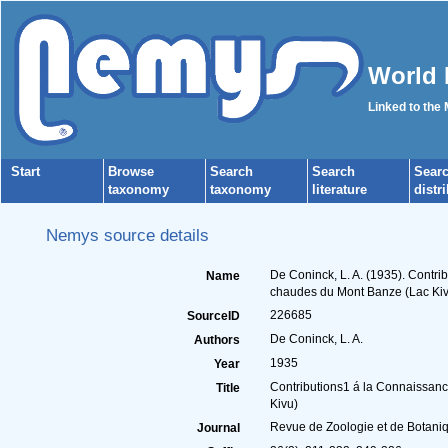
World 
Linked to the
Start
Browse
Search
Search
Sear
taxonomy
taxonomy
literature
distr
Nemys source details
De Coninck, L. A. (1935). Cont
Name
chaudes du Mont Banze (Lac Kivu
226685
SourceID
De Coninck, L. A.
Authors
1935
Year
Contributions1 á la Connaissan
Title
Kivu)
Revue de Zoologie et de Botaniq
Journal