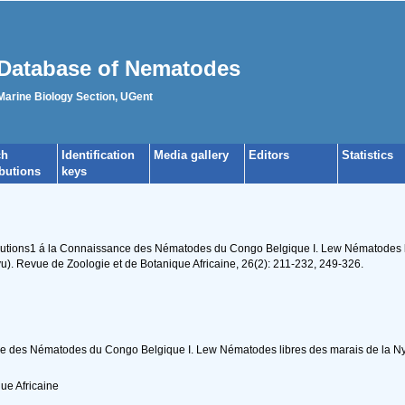
Database of Nematodes
 Marine Biology Section, UGent
ch
Identification
Media gallery
Editors
Statistics
ibutions
keys
ributions1 á la Connaissance des Nématodes du Congo Belgique I. Lew Nématodes 
). Revue de Zoologie et de Botanique Africaine, 26(2): 211-232, 249-326.
ce des Nématodes du Congo Belgique I. Lew Nématodes libres des marais de la 
ue Africaine