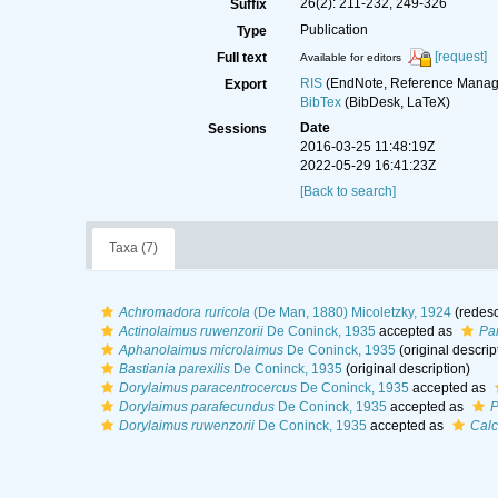
26(2): 211-232, 249-326
Suffix
Publication
Type
[request]
Full text
Available for editors
RIS
(EndNote, Reference Manage
Export
BibTex
(BibDesk, LaTeX)
Date
Sessions
2016-03-25 11:48:19Z
2022-05-29 16:41:23Z
[Back to search]
Taxa (7)
Achromadora ruricola
(De Man, 1880) Micoletzky, 1924
(redesc
Actinolaimus ruwenzorii
De Coninck, 1935
accepted as
Pa
Aphanolaimus microlaimus
De Coninck, 1935
(original descrip
Bastiania parexilis
De Coninck, 1935
(original description)
Dorylaimus paracentrocercus
De Coninck, 1935
accepted as
Dorylaimus parafecundus
De Coninck, 1935
accepted as
P
Dorylaimus ruwenzorii
De Coninck, 1935
accepted as
Calc