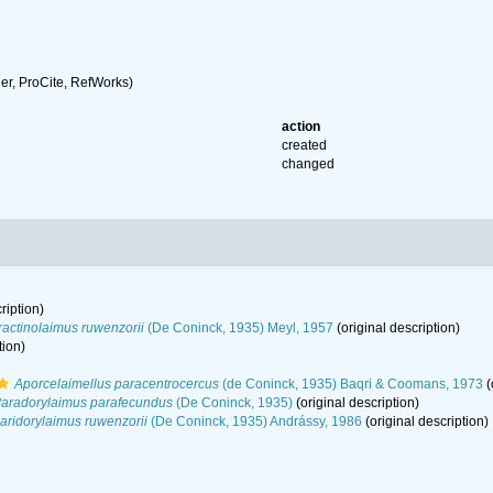
r, ProCite, RefWorks)
action
created
changed
ription)
ractinolaimus ruwenzorii
(De Coninck, 1935) Meyl, 1957
(original description)
tion)
Aporcelaimellus paracentrocercus
(de Coninck, 1935) Baqri & Coomans, 1973
(
aradorylaimus parafecundus
(De Coninck, 1935)
(original description)
aridorylaimus ruwenzorii
(De Coninck, 1935) Andrássy, 1986
(original description)